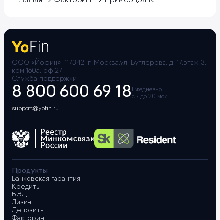
Главная
Факторинг
Примсоцбанк
ООО «Йофин», 117342, г. Москва,ул. Бутлерова, д. 17,этаж 3,
ком 160а, оф 27
Служба поддержки
8 800 600 69 18
Ежедневно
с 7 до 20 мск
support@yofin.ru
Продукты
Банковская гарантия
Кредиты
ВЭД
Лизинг
Депозиты
Факторинг