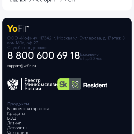
Главная
Факторинг
МСП
ООО «Йофин», 117342, г. Москва,ул. Бутлерова, д. 17,этаж 3,
ком 160а, оф 27
Служба поддержки
8 800 600 69 18
Ежедневно
с 7 до 20 мск
support@yofin.ru
Продукты
Банковская гарантия
Кредиты
ВЭД
Лизинг
Депозиты
Факторинг