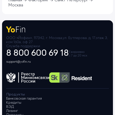
Главная
Факторинг
Санкт-Петербург
Москва
ООО «Йофин», 117342, г. Москва,ул. Бутлерова, д. 17,этаж 3,
ком 160а, оф 27
Служба поддержки
8 800 600 69 18
Ежедневно
с 7 до 20 мск
support@yofin.ru
Продукты
Банковская гарантия
Кредиты
ВЭД
Лизинг