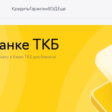
Кредиты
Гарантии
ВЭД
Еще
изнеса
инг
анке ТКБ
ингу в банке ТКБ для бизнеса!