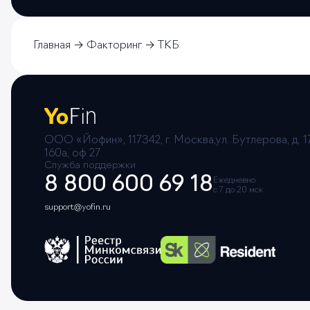
Главная
Факторинг
ТКБ
ООО «Йофин», 117342, г. Москва,ул. Бутлерова, д. 17
160а, оф 27
Служба поддержки
8 800 600 69 18
Ежедневно
с 7 до 20 мск
support@yofin.ru