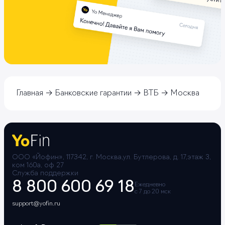
Главная
Банковские гарантии
ВТБ
Москва
ООО «Йофин», 117342, г. Москва,ул. Бутлерова, д. 17,этаж 3,
ком 160а, оф 27
Служба поддержки
8 800 600 69 18
Ежедневно
с 7 до 20 мск
support@yofin.ru