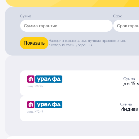
Сумма
Срок
Находим только самые лучшие предложения,
Показать
в которых сами уверенны
Сумма
до 15 
лиц. №249
Сумма
Индиви
лиц. №249