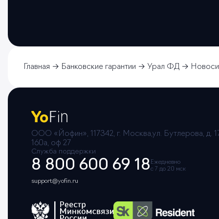
Главная
Банковские гарантии
Урал ФД
Новоси
ООО «Йофин», 117342, г. Москва,ул. Бутлерова, д. 17
160а, оф 27
Служба поддержки
8 800 600 69 18
Ежедневно
с 7 до 20 мск
support@yofin.ru