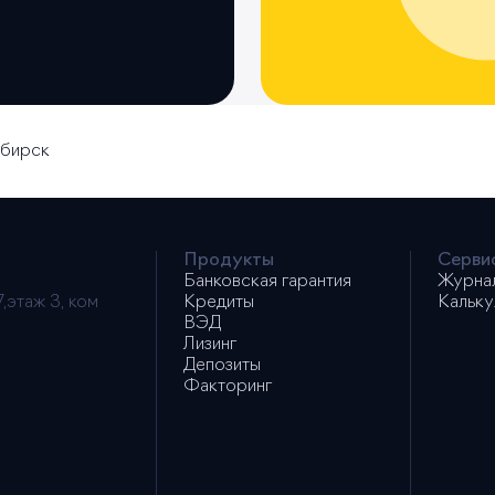
бирск
Продукты
Серви
Банковская гарантия
Журна
,этаж 3, ком
Кредиты
Кальку
ВЭД
Лизинг
Депозиты
Факторинг