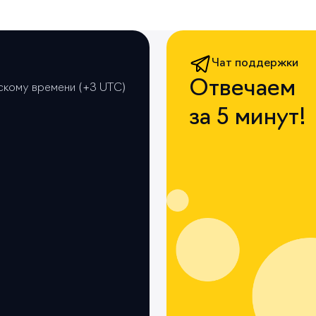
Чат поддержки
Отвечаем
вскому времени (+3 UTС)
за 5 минут!