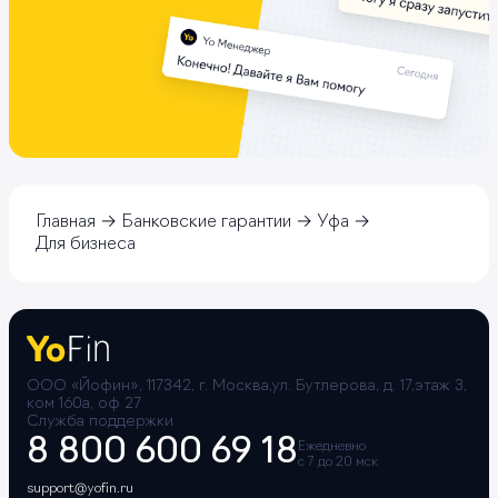
Главная
Банковские гарантии
Уфа
Для бизнеса
ООО «Йофин», 117342, г. Москва,ул. Бутлерова, д. 17,этаж 3,
ком 160а, оф 27
Служба поддержки
8 800 600 69 18
Ежедневно
с 7 до 20 мск
support@yofin.ru