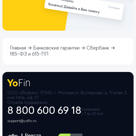
Главная
Банковские гарантии
Сбербанк
185-ФЗ и 615-ПП
ООО «Йофин», 117342, г. Москва,ул. Бутлерова, д. 17,этаж 3,
ком 160а, оф 27
Служба поддержки
8 800 600 69 18
Ежедневно
с 7 до 20 мск
support@yofin.ru