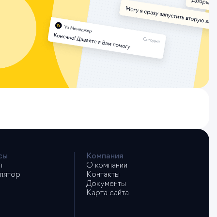
сы
Компания
л
О компании
лятор
Контакты
Документы
Карта сайта