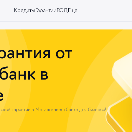
Кредиты
Гарантии
ВЭД
Еще
изнеса
инг
рантия от
банк в
е
ской гарантии в Металлинвестбанке для бизнеса!