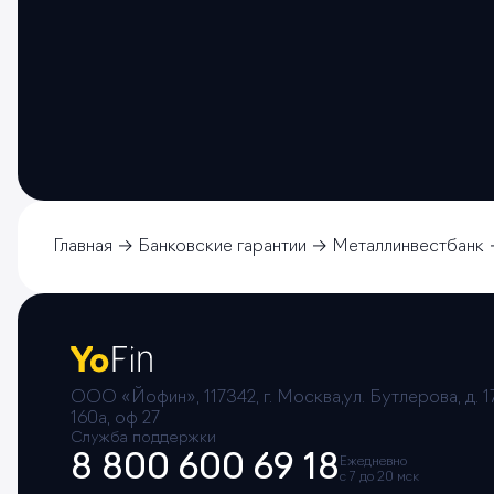
Главная
Банковские гарантии
Металлинвестбанк
ООО «Йофин», 117342, г. Москва,ул. Бутлерова, д. 17
160а, оф 27
Служба поддержки
8 800 600 69 18
Ежедневно
с 7 до 20 мск