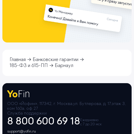
Главная
Банковские гарантии
185-ФЗ и 615-ПП
Барнаул
ООО «Йофин», 117342, г. Москва,ул. Бутлерова, д. 17,этаж 3,
ком 160а, оф 27
Служба поддержки
8 800 600 69 18
Ежедневно
с 7 до 20 мск
support@yofin.ru